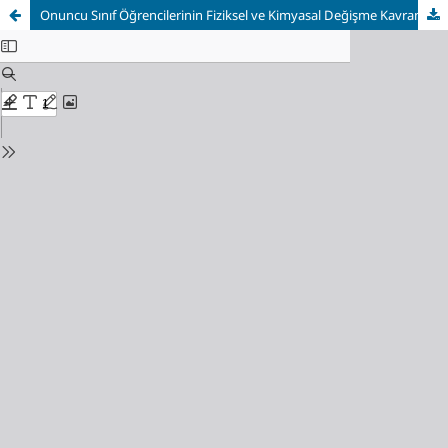
Onuncu Sınıf Öğrencilerinin Fiziksel ve Kimyasal Değişme Kavramları İle İlgili Teorik ve Uygulama Bilgilerinin Karşılaştırılması