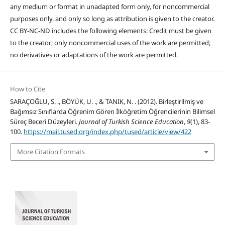
any medium or format in unadapted form only, for noncommercial
purposes only, and only so long as attribution is given to the creator.
CC BY-NC-ND includes the following elements: Credit must be given
to the creator; only noncommercial uses of the work are permitted;
no derivatives or adaptations of the work are permitted.
How to Cite
SARAÇOĞLU, S. ., BÖYÜK, U. ., & TANIK, N. . (2012). Birleştirilmiş ve
Bağımsız Sınıflarda Öğrenim Gören İlköğretim Öğrencilerinin Bilimsel
Süreç Beceri Düzeyleri.
Journal of Turkish Science Education
,
9
(1), 83-
100.
https://mail.tused.org/index.php/tused/article/view/422
More Citation Formats